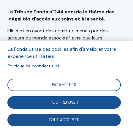
La Tribune Fonda n°244 aborde le thème des
inégalités d'accès aux soins et à la santé.
Elle met en avant des combats menés par des
acteurs du monde associatif, ainsi que leurs
propositions et solutions pour promouvoir et
La Fonda utilise des cookies afin d'améliorer votre
développer un accès universel et inclusif à la santé.
expérience utilisateur.
Politique de confidentialité
PARAMÈTRES
Articles
Contributeurs
TOUT REFUSER
Édito
(23)
(26)
TOUT ACCEPTER
L'État social est une nécessité