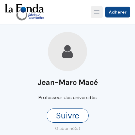
Aller
au
Adhérer
Open main menu
contenu
principal
Jean-Marc Macé
Professeur des universités
Suivre
0 abonné(s)