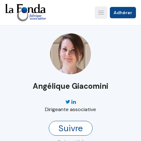
Aller
au
Adhérer
Open main menu
contenu
principal
Angélique Giacomini
Dirigeante associative
Suivre