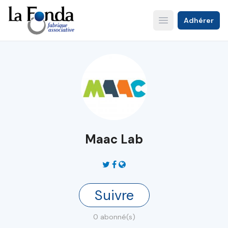
Aller
au
Adhérer
Open main menu
contenu
principal
Maac Lab
Suivre
0 abonné(s)