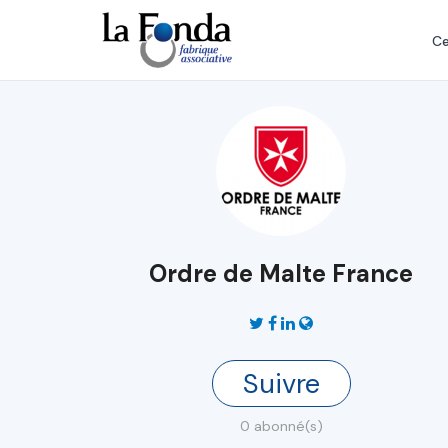
Aller
au
Ce
contenu
principal
Ordre de Malte France
Suivre
0 abonné(s)