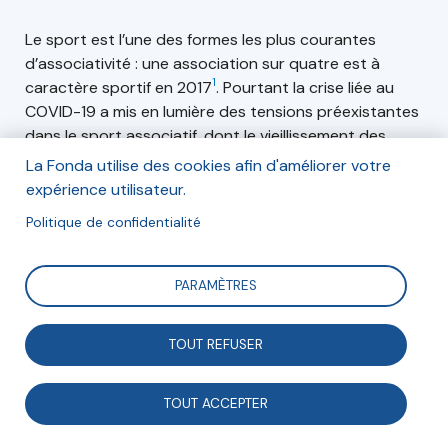
Le sport est l’une des formes les plus courantes
d’associativité : une association sur quatre est à
1
caractère sportif en 2017
. Pourtant la crise liée au
COVID-19 a mis en lumière des tensions préexistantes
dans le sport associatif, dont le vieillissement des
bénévoles et la désinstitutionalisation. Pour continuer
La Fonda utilise des cookies afin d'améliorer votre
à fédérer, les clubs se réinventent. Certains
expérience utilisateur.
investissent leur projet associatif, dans ce qu’il a de
Politique de confidentialité
plus politique. D’autres font du sport un moyen pour
favoriser l’inclusion, l’égalité et la promotion de la
santé. Un véritable secteur « sport et
PARAMÈTRES
développement » se structure même par-delà nos
frontières.
TOUT REFUSER
La Tribune Fonda n° 255 interroge les récentes
évolutions du sport associatif.
TOUT ACCEPTER