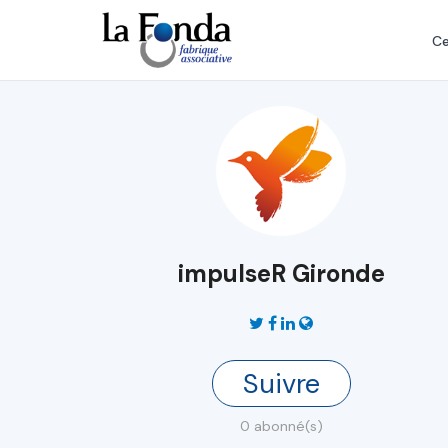
Aller
au
Ce
contenu
principal
impulseR Gironde
Suivre
0 abonné(s)