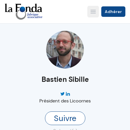
Aller
au
Adhérer
Open main menu
contenu
principal
Bastien Sibille
Président des Licoornes
Suivre