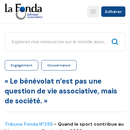
Aller
au
Adhérer
Open main menu
contenu
principal
Engagement
Gouvernance
« Le bénévolat n’est pas une
question de vie associative, mais
de société. »
Tribune Fonda N°255
- Quand le sport contribue au