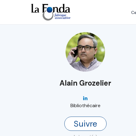
Aller
au
Ce
contenu
principal
Alain Grozelier
Bibliothécaire
Suivre