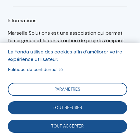
Informations
Marseille Solutions est une association qui permet
l’émergence et la construction de projets à impact
social et environnemental sur le territoire marseillais.
La Fonda utilise des cookies afin d'améliorer votre
Elle se positionne comme un outil au service du
expérience utilisateur.
territoire, une fabrique de la ville qui associe
Politique de confidentialité
économie, environnement et social.
Les valeurs principales de l'association sont:
PARAMÈTRES
l'ingéniosité
la co-construction
TOUT REFUSER
l'ambition
l'audace
l'ancrage
TOUT ACCEPTER