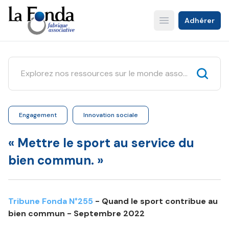
Aller
au
Adhérer
Open main menu
contenu
principal
Engagement
Innovation sociale
« Mettre le sport au service du
bien commun. »
Tribune Fonda N°255
- Quand le sport contribue au
bien commun - Septembre 2022