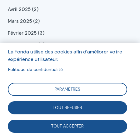
Avril 2025 (2)
Mars 2025 (2)
Février 2025 (3)
Janvier 2025 (4)
La Fonda utilise des cookies afin d'améliorer votre
Décembre 2024 (6)
expérience utilisateur.
Novembre 2024 (1)
Politique de confidentialité
Octobre 2024 (1)
PARAMÈTRES
Septembre 2024 (2)
Juillet 2024 (2)
TOUT REFUSER
Juin 2024 (2)
TOUT ACCEPTER
Mai 2024 (2)