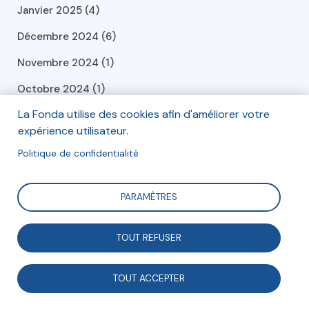
Janvier 2025 (4)
Décembre 2024 (6)
Novembre 2024 (1)
Octobre 2024 (1)
La Fonda utilise des cookies afin d'améliorer votre
Septembre 2024 (2)
expérience utilisateur.
Juillet 2024 (2)
Politique de confidentialité
Juin 2024 (2)
Mai 2024 (2)
PARAMÈTRES
Avril 2024 (3)
TOUT REFUSER
Mars 2024 (1)
Février 2024 (1)
TOUT ACCEPTER
Janvier 2024 (4)