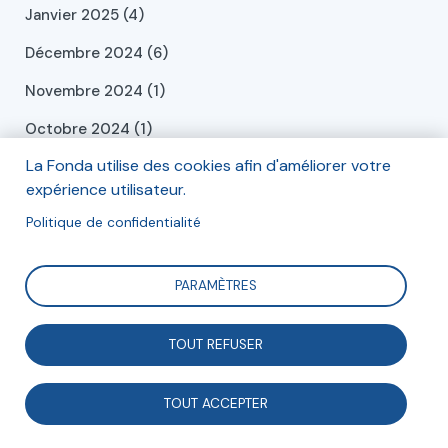
Janvier 2025 (4)
Décembre 2024 (6)
Novembre 2024 (1)
Octobre 2024 (1)
La Fonda utilise des cookies afin d'améliorer votre
Septembre 2024 (2)
expérience utilisateur.
Juillet 2024 (2)
Politique de confidentialité
Juin 2024 (2)
Mai 2024 (2)
PARAMÈTRES
Avril 2024 (3)
TOUT REFUSER
Mars 2024 (1)
Février 2024 (1)
TOUT ACCEPTER
Janvier 2024 (4)