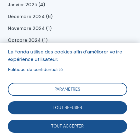
Janvier 2025 (4)
Décembre 2024 (6)
Novembre 2024 (1)
Octobre 2024 (1)
La Fonda utilise des cookies afin d'améliorer votre
Septembre 2024 (2)
expérience utilisateur.
Juillet 2024 (2)
Politique de confidentialité
Juin 2024 (2)
Mai 2024 (2)
PARAMÈTRES
Avril 2024 (3)
TOUT REFUSER
Mars 2024 (1)
Février 2024 (1)
TOUT ACCEPTER
Janvier 2024 (4)