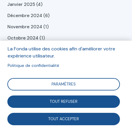
Janvier 2025 (4)
Décembre 2024 (6)
Novembre 2024 (1)
Octobre 2024 (1)
La Fonda utilise des cookies afin d'améliorer votre
Septembre 2024 (2)
expérience utilisateur.
Juillet 2024 (2)
Politique de confidentialité
Juin 2024 (2)
Mai 2024 (2)
PARAMÈTRES
Avril 2024 (3)
TOUT REFUSER
Mars 2024 (1)
Février 2024 (1)
TOUT ACCEPTER
Janvier 2024 (4)