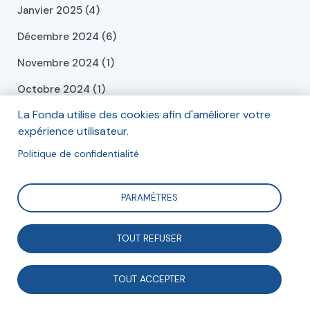
Janvier 2025 (4)
Décembre 2024 (6)
Novembre 2024 (1)
Octobre 2024 (1)
La Fonda utilise des cookies afin d'améliorer votre
Septembre 2024 (2)
expérience utilisateur.
Juillet 2024 (2)
Politique de confidentialité
Juin 2024 (2)
Mai 2024 (2)
PARAMÈTRES
Avril 2024 (3)
TOUT REFUSER
Mars 2024 (1)
Février 2024 (1)
TOUT ACCEPTER
Janvier 2024 (4)