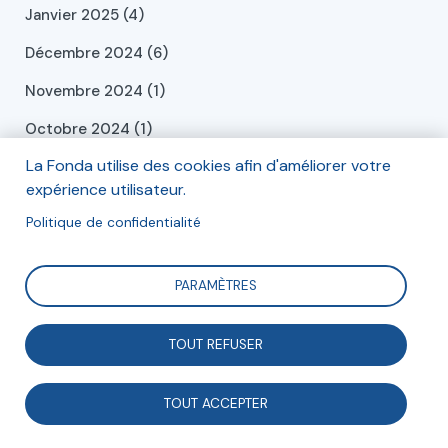
Janvier 2025 (4)
Décembre 2024 (6)
Novembre 2024 (1)
Octobre 2024 (1)
La Fonda utilise des cookies afin d'améliorer votre
Septembre 2024 (2)
expérience utilisateur.
Juillet 2024 (2)
Politique de confidentialité
Juin 2024 (2)
Mai 2024 (2)
PARAMÈTRES
Avril 2024 (3)
TOUT REFUSER
Mars 2024 (1)
Février 2024 (1)
TOUT ACCEPTER
Janvier 2024 (4)