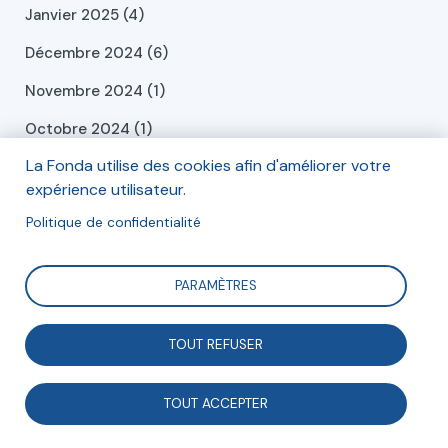
Janvier 2025 (4)
Décembre 2024 (6)
Novembre 2024 (1)
Octobre 2024 (1)
La Fonda utilise des cookies afin d'améliorer votre
Septembre 2024 (2)
expérience utilisateur.
Juillet 2024 (2)
Politique de confidentialité
Juin 2024 (2)
Mai 2024 (2)
PARAMÈTRES
Avril 2024 (3)
TOUT REFUSER
Mars 2024 (1)
Février 2024 (1)
TOUT ACCEPTER
Janvier 2024 (4)