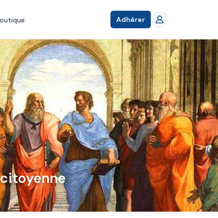
Adhérer
outique
 citoyenne