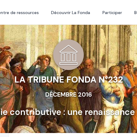
ntre de ressources
Découvrir La Fonda
Participer
B
LA TRIBUNE FONDA N°232
DÉCEMBRE 2016
e contributive : une renaissance