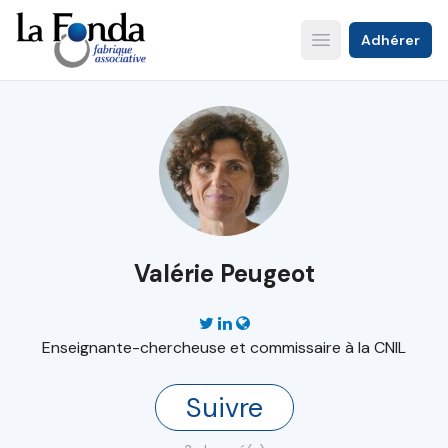
Aller
au
Adhérer
Open main menu
contenu
principal
Valérie Peugeot
Enseignante-chercheuse et commissaire à la CNIL
Suivre