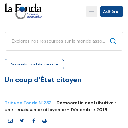
Aller
au
Adhérer
Open main menu
contenu
principal
Associations et démocratie
Un coup d’État citoyen
Tribune Fonda N°232
- Démocratie contributive :
une renaissance citoyenne - Décembre 2016