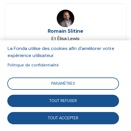
Romain Slitine
Et Élisa Lewis
Décembre 2016
La Fonda utilise des cookies afin d'améliorer votre
expérience utilisateur.
Suivre
Politique de confidentialité
PARAMÈTRES
Cet article synthétise une partie des réflexions des
auteurs présentées dans l’ouvrage d’Elisa Lewis et
TOUT REFUSER
Romain Slitine, Le coup d’État citoyen. Ces initiatives
qui réinventent la démocratie, aux éditions La
TOUT ACCEPTER
Découverte, paru en 2016.