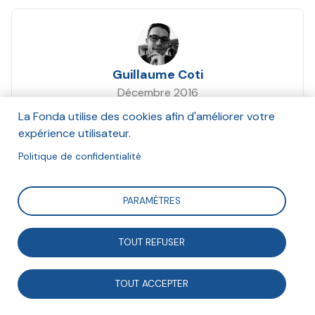
Guillaume Coti
Décembre 2016
La Fonda utilise des cookies afin d'améliorer votre
Suivre
expérience utilisateur.
Politique de confidentialité
« Que nous vaut la liberté sans le pouvoir d’agir ?
PARAMÈTRES
C’est une belle lampe magique dont la lumière, le
secret nous est inconnu. » Jean Tréteau. Analyse et
TOUT REFUSER
mis en parallèle de différentes expérimentation
promouvant le pouvoir d'agir des citoyens.
TOUT ACCEPTER