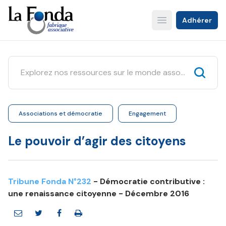
Aller
au
Adhérer
Open main menu
contenu
principal
Associations et démocratie
Engagement
Le pouvoir d’agir des citoyens
Tribune Fonda N°232
- Démocratie contributive :
une renaissance citoyenne - Décembre 2016