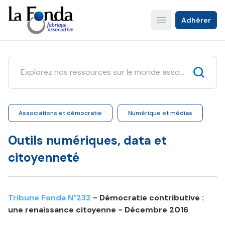
Aller
au
Adhérer
Open main menu
contenu
principal
Associations et démocratie
Numérique et médias
Outils numériques, data et
citoyenneté
Tribune Fonda N°232
- Démocratie contributive :
une renaissance citoyenne - Décembre 2016