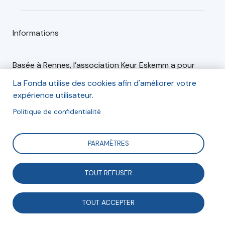
Informations
Basée à Rennes, l’association Keur Eskemm a pour
objectif de promouvoir et de favoriser l’engagement
La Fonda utilise des cookies afin d'améliorer votre
des jeunes par la valorisation et le développement de
expérience utilisateur.
projets.
Politique de confidentialité
PARAMÈTRES
Articles (1)
Événements (0)
TOUT REFUSER
Associations et démocratie
TOUT ACCEPTER