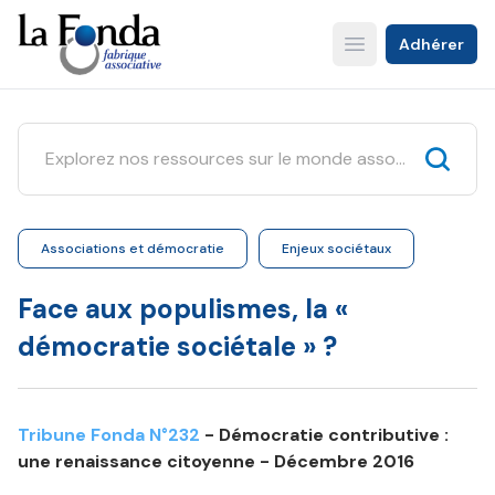
Aller
au
Adhérer
Open main menu
contenu
principal
Associations et démocratie
Enjeux sociétaux
Face aux populismes, la «
démocratie sociétale » ?
Tribune Fonda N°232
- Démocratie contributive :
une renaissance citoyenne - Décembre 2016