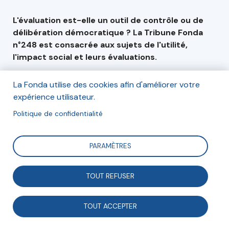
L'évaluation est-elle un outil de contrôle ou de
délibération démocratique ? La Tribune Fonda
n°248 est consacrée aux sujets de l'utilité,
l'impact social et leurs évaluations.
Au sommaire : des entretiens avec des philosophes,
La Fonda utilise des cookies afin d'améliorer votre
économistes et responsables associatifs autour de
expérience utilisateur.
leur vision de la valeur, le cas pratique des centres
sociaux et leur chaîne de valeur et une cartographie
Politique de confidentialité
des collaborations dans l'évaluation par l'Avise et la
Fonda. Mais aussi des initiatives, des lectures et des
PARAMÈTRES
prises de positions !
La revue n'est plus disponible à l'achat.
Pour
TOUT REFUSER
accéder aux articles, abonnez-vous.
TOUT ACCEPTER