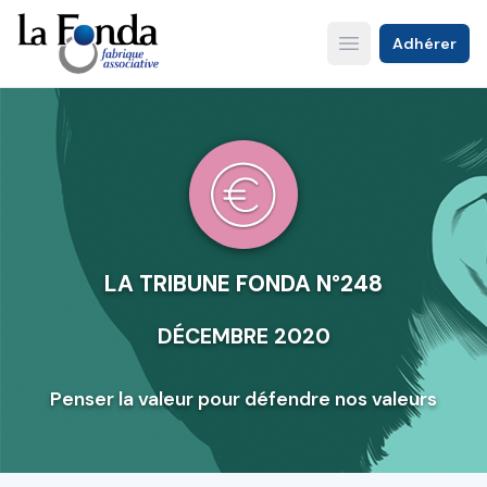
Aller
au
Adhérer
Open main menu
contenu
principal
LA TRIBUNE FONDA N°248
DÉCEMBRE 2020
Penser la valeur pour défendre nos valeurs