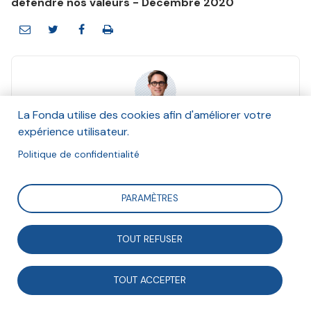
défendre nos valeurs - Décembre 2020
La Fonda utilise des cookies afin d'améliorer votre
Nils Pedersen
expérience utilisateur.
Et Dominique Méda, Julie Battilana
Décembre 2020
Politique de confidentialité
Suivre
PARAMÈTRES
TOUT REFUSER
Le propos du Manifeste Travail est simple : les
employé·e·s ne sont pas des marchandises au service
TOUT ACCEPTER
du capital. L’entreprise doit donc évoluer pour faire