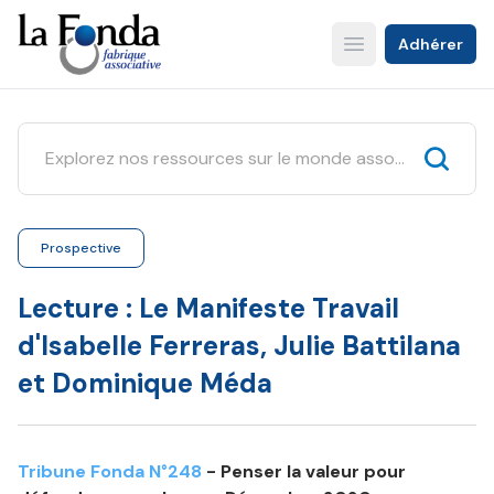
Aller
au
Adhérer
Open main menu
contenu
principal
Prospective
Lecture : Le Manifeste Travail
d'Isabelle Ferreras, Julie Battilana
et Dominique Méda
Tribune Fonda N°248
- Penser la valeur pour