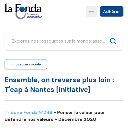
Aller
au
Adhérer
Open main menu
contenu
principal
Innovation sociale
Ensemble, on traverse plus loin :
T'cap à Nantes [Initiative]
Tribune Fonda N°248
- Penser la valeur pour
défendre nos valeurs - Décembre 2020