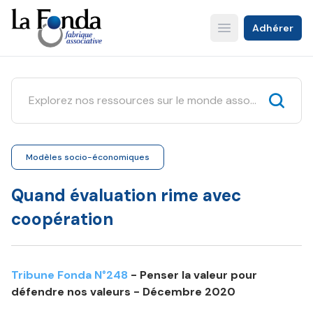
Aller
au
Adhérer
Open main menu
contenu
principal
Modèles socio-économiques
Quand évaluation rime avec
coopération
Tribune Fonda N°248
- Penser la valeur pour
défendre nos valeurs - Décembre 2020