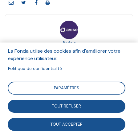
Avise
Et La Fonda, Étienne Dupuis
La Fonda utilise des cookies afin d'améliorer votre
Décembre 2020
expérience utilisateur.
Politique de confidentialité
Suivre
PARAMÈTRES
Pour s'approprier et rendre accessible l'évaluation, des
TOUT REFUSER
réseaux et acteurs de l’ESS n'hésitent pas unir leurs
efforts. A plusieurs, ils mutualisent les moyens,
TOUT ACCEPTER
construisent un langage commun autour de