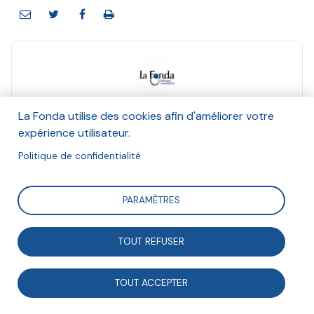
La Fonda
La Fonda utilise des cookies afin d'améliorer votre
Et Anna Maheu, Hannah Olivetti
expérience utilisateur.
Décembre 2020
Politique de confidentialité
Suivre
PARAMÈTRES
Retour en équation sur les grandes définitions de la
TOUT REFUSER
valeur qui se sont succédées.
TOUT ACCEPTER