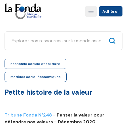
Aller
au
Adhérer
Open main menu
contenu
principal
Économie sociale et solidaire
Modèles socio-économiques
Petite histoire de la valeur
Tribune Fonda N°248
- Penser la valeur pour
défendre nos valeurs - Décembre 2020