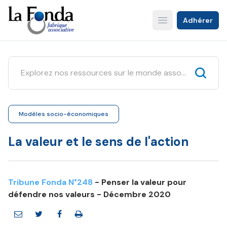
Aller
au
Adhérer
Open main menu
contenu
principal
Modèles socio-économiques
La valeur et le sens de l'action
Tribune Fonda N°248
- Penser la valeur pour
défendre nos valeurs - Décembre 2020