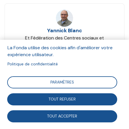
Yannick Blanc
Et Fédération des Centres sociaux et
socioculturels de France (FCSF)
La Fonda utilise des cookies afin d'améliorer votre
Décembre 2020
expérience utilisateur.
Politique de confidentialité
Suivre
PARAMÈTRES
Expérimentée par la Fonda avec les centres sociaux,
TOUT REFUSER
l’approche de l’évaluation par les chaînes de valeur
vient interroger directement la notion d’impact social.
TOUT ACCEPTER
Elle souligne que la valeur sociale doit être pensée à
partir de l’orientation et du sens de l’action plutôt que