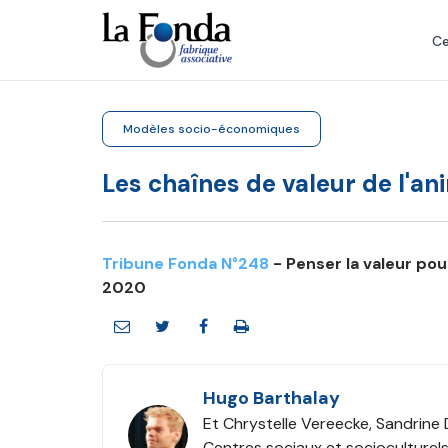
Aller
au
Ce
contenu
principal
Modèles socio-économiques
Les chaînes de valeur de l'ani
Tribune Fonda N°248
- Penser la valeur po
2020
Hugo Barthalay
Et Chrystelle Vereecke, Sandrine
Centres sociaux et socioculturel