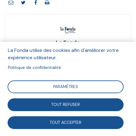
La Fonda
Et Anna Maheu, Hannah Olivetti
La Fonda utilise des cookies afin d'améliorer votre
Décembre 2020
expérience utilisateur.
Politique de confidentialité
Suivre
PARAMÈTRES
Pour notre dossier « Penser la valeur pour défendre
TOUT REFUSER
nos valeurs », retraçons les différentes évolutions du
concept de chaîne de valeur.
TOUT ACCEPTER