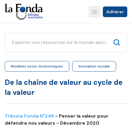
Aller
au
Adhérer
Open main menu
contenu
principal
Modèles socio-économiques
Innovation sociale
De la chaîne de valeur au cycle de
la valeur
Tribune Fonda N°248
- Penser la valeur pour
défendre nos valeurs - Décembre 2020