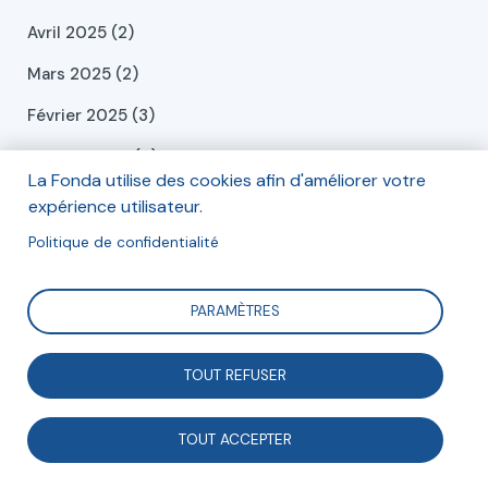
Avril 2025 (2)
Mars 2025 (2)
Février 2025 (3)
Janvier 2025 (4)
La Fonda utilise des cookies afin d'améliorer votre
Décembre 2024 (6)
expérience utilisateur.
Novembre 2024 (1)
Politique de confidentialité
Octobre 2024 (1)
PARAMÈTRES
Septembre 2024 (2)
Juillet 2024 (2)
TOUT REFUSER
Juin 2024 (2)
TOUT ACCEPTER
Mai 2024 (2)