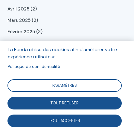
Avril 2025 (2)
Mars 2025 (2)
Février 2025 (3)
Janvier 2025 (4)
La Fonda utilise des cookies afin d'améliorer votre
Décembre 2024 (6)
expérience utilisateur.
Novembre 2024 (1)
Politique de confidentialité
Octobre 2024 (1)
PARAMÈTRES
Septembre 2024 (2)
Juillet 2024 (2)
TOUT REFUSER
Juin 2024 (2)
TOUT ACCEPTER
Mai 2024 (2)