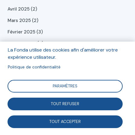
Avril 2025 (2)
Mars 2025 (2)
Février 2025 (3)
Janvier 2025 (4)
La Fonda utilise des cookies afin d'améliorer votre
Décembre 2024 (6)
expérience utilisateur.
Novembre 2024 (1)
Politique de confidentialité
Octobre 2024 (1)
PARAMÈTRES
Septembre 2024 (2)
Juillet 2024 (2)
TOUT REFUSER
Juin 2024 (2)
TOUT ACCEPTER
Mai 2024 (2)