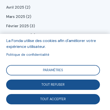
Avril 2025 (2)
Mars 2025 (2)
Février 2025 (3)
Janvier 2025 (4)
La Fonda utilise des cookies afin d'améliorer votre
Décembre 2024 (6)
expérience utilisateur.
Novembre 2024 (1)
Politique de confidentialité
Octobre 2024 (1)
PARAMÈTRES
Septembre 2024 (2)
Juillet 2024 (2)
TOUT REFUSER
Juin 2024 (2)
TOUT ACCEPTER
Mai 2024 (2)