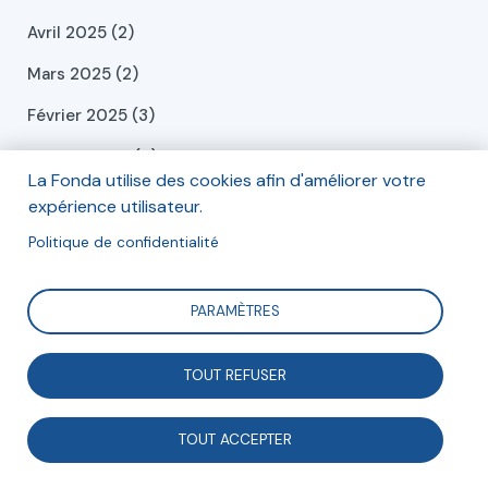
Avril 2025 (2)
Mars 2025 (2)
Février 2025 (3)
Janvier 2025 (4)
La Fonda utilise des cookies afin d'améliorer votre
Décembre 2024 (6)
expérience utilisateur.
Novembre 2024 (1)
Politique de confidentialité
Octobre 2024 (1)
PARAMÈTRES
Septembre 2024 (2)
Juillet 2024 (2)
TOUT REFUSER
Juin 2024 (2)
TOUT ACCEPTER
Mai 2024 (2)