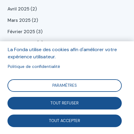
Avril 2025 (2)
Mars 2025 (2)
Février 2025 (3)
Janvier 2025 (4)
La Fonda utilise des cookies afin d'améliorer votre
Décembre 2024 (6)
expérience utilisateur.
Novembre 2024 (1)
Politique de confidentialité
Octobre 2024 (1)
PARAMÈTRES
Septembre 2024 (2)
Juillet 2024 (2)
TOUT REFUSER
Juin 2024 (2)
TOUT ACCEPTER
Mai 2024 (2)