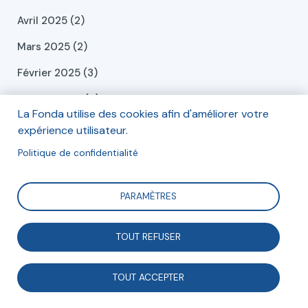
Avril 2025 (2)
Mars 2025 (2)
Février 2025 (3)
Janvier 2025 (4)
La Fonda utilise des cookies afin d'améliorer votre
Décembre 2024 (6)
expérience utilisateur.
Novembre 2024 (1)
Politique de confidentialité
Octobre 2024 (1)
PARAMÈTRES
Septembre 2024 (2)
Juillet 2024 (2)
TOUT REFUSER
Juin 2024 (2)
TOUT ACCEPTER
Mai 2024 (2)