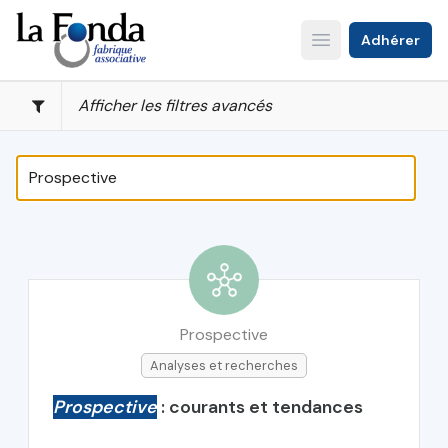
Aller
au
Adhérer
Open main menu
contenu
principal
Afficher les filtres avancés
Prospective
Analyses et recherches
Prospective
: courants et tendances