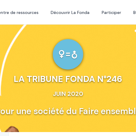
ntre de ressources
Découvrir La Fonda
Participer
B
LA TRIBUNE FONDA N°246
JUIN 2020
our une société du Faire ensemb