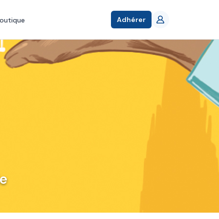
Adhérer
outique
le