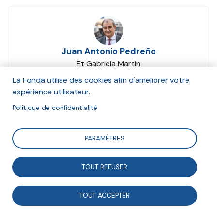
Juan Antonio Pedreño
Et Gabriela Martin
Juin 2020
La Fonda utilise des cookies afin d'améliorer votre
expérience utilisateur.
Suivre
Politique de confidentialité
PARAMÈTRES
En avril dernier, Social Economy Europe, l'organisation
européenne représentative de l’économie sociale, a
TOUT REFUSER
interpelé la Commission européenne via une lettre
ouverte demandant à l’Europe de soutenir les acteurs
TOUT ACCEPTER
de l’économie sociale à surmonter la crise sanitaire