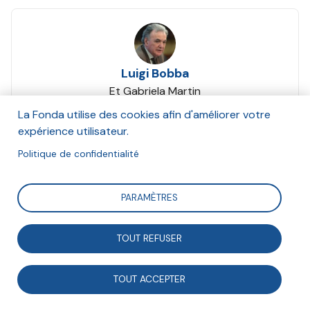
Luigi Bobba
Et Gabriela Martin
Juin 2020
La Fonda utilise des cookies afin d'améliorer votre
expérience utilisateur.
Suivre
Politique de confidentialité
PARAMÈTRES
Pour Luigi Bobba, l'établissement d’une économie
européenne de l’espoir doit mener les gouvernements
TOUT REFUSER
et les citoyens à trouver l’issue aux crises actuelles.
TOUT ACCEPTER