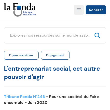
Aller
au
Adhérer
Open main menu
contenu
principal
Enjeux sociétaux
Engagement
L'entreprenariat social, cet autre
pouvoir d'agir
Tribune Fonda N°246
- Pour une société du Faire
ensemble - Juin 2020