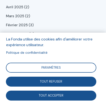
Avril 2025 (2)
Mars 2025 (2)
Février 2025 (3)
Janvier 2025 (4)
La Fonda utilise des cookies afin d'améliorer votre
Décembre 2024 (6)
expérience utilisateur.
Novembre 2024 (1)
Politique de confidentialité
Octobre 2024 (1)
PARAMÈTRES
Septembre 2024 (2)
Juillet 2024 (2)
TOUT REFUSER
Juin 2024 (2)
TOUT ACCEPTER
Mai 2024 (2)