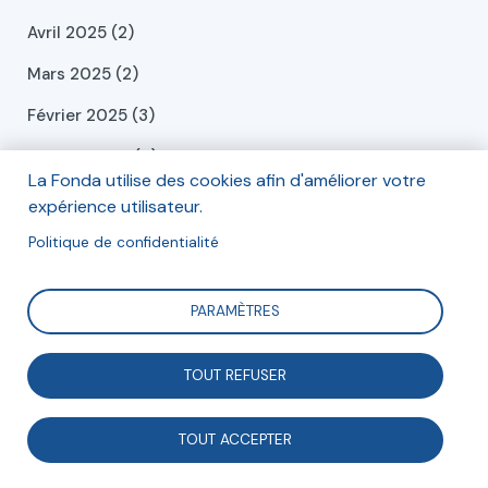
Avril 2025 (2)
Mars 2025 (2)
Février 2025 (3)
Janvier 2025 (4)
La Fonda utilise des cookies afin d'améliorer votre
Décembre 2024 (6)
expérience utilisateur.
Novembre 2024 (1)
Politique de confidentialité
Octobre 2024 (1)
PARAMÈTRES
Septembre 2024 (2)
Juillet 2024 (2)
TOUT REFUSER
Juin 2024 (2)
TOUT ACCEPTER
Mai 2024 (2)