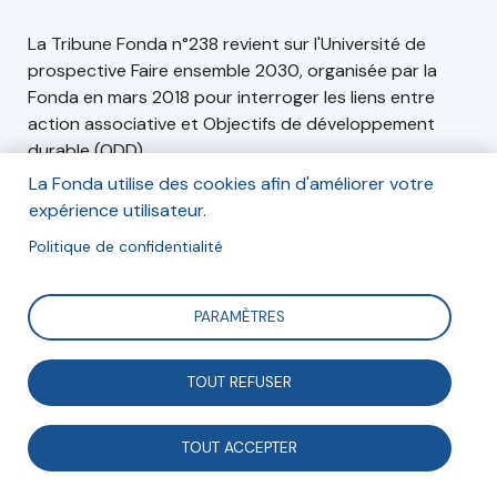
La Tribune Fonda n°238 revient sur l'Université de
prospective Faire ensemble 2030, organisée par la
Fonda en mars 2018 pour interroger les liens entre
action associative et Objectifs de développement
durable (ODD).
La Fonda utilise des cookies afin d'améliorer votre
Vous retrouverez également dans ce numéro, sous
expérience utilisateur.
forme d'analyses, lectures ou cas pratiques, d'autres
éclairages sur les transformations du fait
Politique de confidentialité
associatif. Bonne lecture !
PARAMÈTRES
Commander
TOUT REFUSER
TOUT ACCEPTER